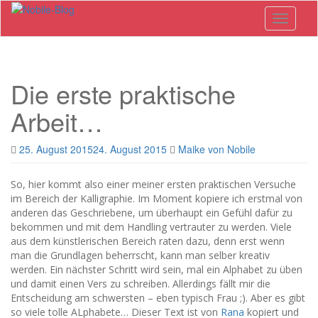
Skip
Toggle n
to
main
content
Die erste praktische
Arbeit…
25. August 2015
24. August 2015
Maike von Nobile
So, hier kommt also einer meiner ersten praktischen Versuche
im Bereich der Kalligraphie. Im Moment kopiere ich erstmal von
anderen das Geschriebene, um überhaupt ein Gefühl dafür zu
bekommen und mit dem Handling vertrauter zu werden. Viele
aus dem künstlerischen Bereich raten dazu, denn erst wenn
man die Grundlagen beherrscht, kann man selber kreativ
werden. Ein nächster Schritt wird sein, mal ein Alphabet zu üben
und damit einen Vers zu schreiben. Allerdings fällt mir die
Entscheidung am schwersten – eben typisch Frau ;). Aber es gibt
so viele tolle ALphabete… Dieser Text ist von
Rana
kopiert und