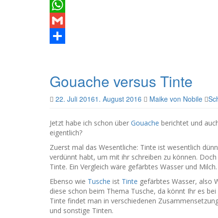
Pinterest
WhatsApp
Gmail
Teilen
Gouache versus Tinte
22. Juli 2016
1. August 2016
Maike von Nobile
Sc
Jetzt habe ich schon über
Gouache
berichtet und auc
eigentlich?
Zuerst mal das Wesentliche: Tinte ist wesentlich dünn
verdünnt habt, um mit ihr schreiben zu können. Doch
Tinte. Ein Vergleich wäre gefärbtes Wasser und Milch.
Ebenso wie
Tusche
ist
Tinte
gefärbtes Wasser, also 
diese schon beim Thema Tusche, da könnt Ihr es bei B
Tinte findet man in verschiedenen Zusammensetzungen:
und sonstige Tinten.