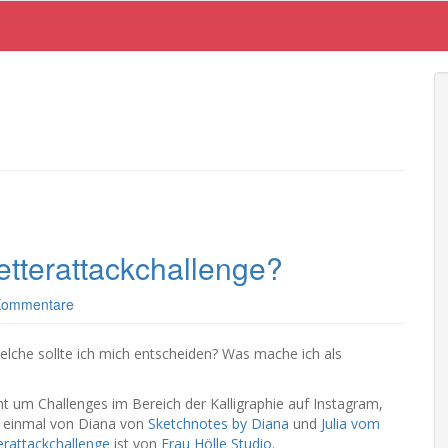
etterattackchallenge?
Kommentare
elche sollte ich mich entscheiden? Was mache ich als
t um Challenges im Bereich der Kalligraphie auf Instagram,
d einmal von Diana von
Sketchnotes by Diana
und
Julia vom
erattackchallenge
ist von
Frau Hölle Studio
.