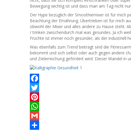
nicht, dass sie sich komplett einschränken oder supe
Bewegung wichtig ist und dass man am Tag nicht nu
Der Hype bezüglich der Smoothiemixer ist für mich per
Beachtung der Ernährung. Übertrieben ist für mich au
obwohl der Mixer und alles andere zu Hause steht. Ab
/ trinken zwischendurch mal was gesundes. Ja ich wei
Früchte ist immer noch gesünder, als der industriell h
Was ebenfalls zum Trend beiträgt sind die Fitnessa
bekommt und sich selbst oder auch gegen andere chall
und Zielerreichung gefördert wird. Dieser Wandel in un
Facebook
Twitter
Pinterest
WhatsApp
Gmail