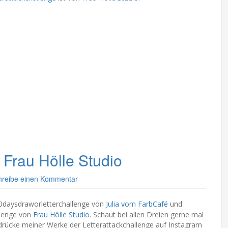
 Frau Hölle Studio
hreibe einen Kommentar
0daysdraworletterchallenge von
Julia vom FarbCafé
und
llenge von
Frau Hölle Studio
. Schaut bei allen Dreien gerne mal
 Eindrücke meiner Werke der Letterattackchallenge auf Instagram