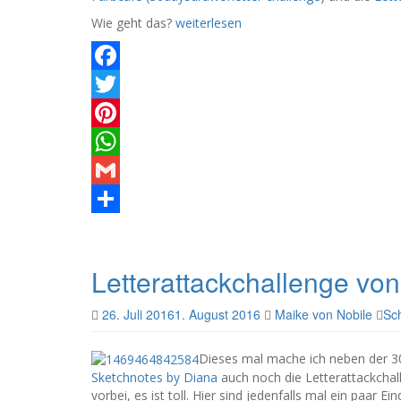
Wie geht das?
weiterlesen
Facebook
Twitter
Pinterest
WhatsApp
Gmail
Teilen
Letterattackchallenge von
26. Juli 2016
1. August 2016
Maike von Nobile
Sc
Dieses mal mache ich neben der 3
Sketchnotes by Diana
auch noch die Letterattackcha
vorbei, es ist toll. Hier sind jedenfalls mal ein paar