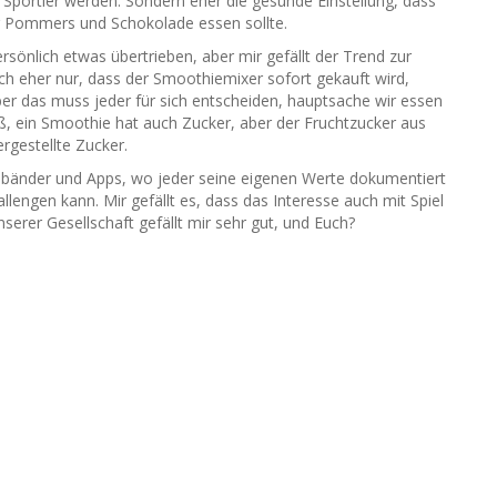
r Sportler werden. Sondern eher die gesunde Einstellung, dass
r Pommers und Schokolade essen sollte.
sönlich etwas übertrieben, aber mir gefällt der Trend zur
ch eher nur, dass der Smoothiemixer sofort gekauft wird,
er das muss jeder für sich entscheiden, hauptsache wir essen
ß, ein Smoothie hat auch Zucker, aber der Fruchtzucker aus
ergestellte Zucker.
rmbänder und Apps, wo jeder seine eigenen Werte dokumentiert
engen kann. Mir gefällt es, dass das Interesse auch mit Spiel
serer Gesellschaft gefällt mir sehr gut, und Euch?