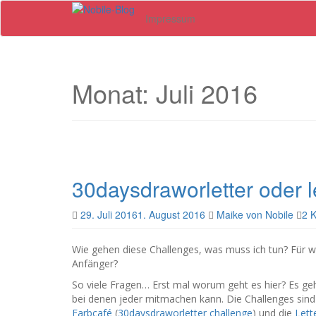
Skip
Impressum
to
main
content
Monat: Juli 2016
30daysdraworletter oder l
29. Juli 2016
1. August 2016
Maike von Nobile
2 
Wie gehen diese Challenges, was muss ich tun? Für w
Anfänger?
So viele Fragen… Erst mal worum geht es hier? Es geh
bei denen jeder mitmachen kann. Die Challenges sin
Farbcafé
(
30daysdraworletter
challenge
) und die
Lett