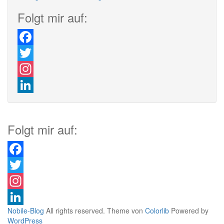
Folgt mir auf:
Facebook
Twitter
Instagram
LinkedIn
Folgt mir auf:
Facebook
Twitter
Instagram
Nobile-Blog
All rights reserved. Theme von
Colorlib
Powered by
LinkedIn
WordPress