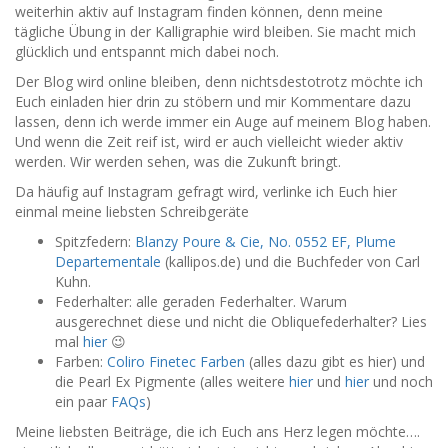
weiterhin aktiv auf Instagram finden können, denn meine
tägliche Übung in der Kalligraphie wird bleiben. Sie macht mich
glücklich und entspannt mich dabei noch.
Der Blog wird online bleiben, denn nichtsdestotrotz möchte ich
Euch einladen hier drin zu stöbern und mir Kommentare dazu
lassen, denn ich werde immer ein Auge auf meinem Blog haben.
Und wenn die Zeit reif ist, wird er auch vielleicht wieder aktiv
werden. Wir werden sehen, was die Zukunft bringt.
Da häufig auf Instagram gefragt wird, verlinke ich Euch hier
einmal meine liebsten Schreibgeräte
Spitzfedern:
Blanzy Poure & Cie, No. 0552 EF, Plume
Departementale
(kallipos.de) und die Buchfeder von Carl
Kuhn.
Federhalter: alle geraden Federhalter. Warum
ausgerechnet diese und nicht die Obliquefederhalter? Lies
mal
hier
😉
Farben:
Coliro Finetec Farben
(alles dazu gibt es hier) und
die Pearl Ex Pigmente (alles weitere
hier
und
hier
und noch
ein paar
FAQs
)
Meine liebsten Beiträge, die ich Euch ans Herz legen möchte….