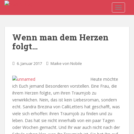
S
TOGGLE
k
i
p
t
Wenn man dem Herzen
o
folgt…
m
a
i
6. Januar 2017
Maike von Nobile
n
c
o
Heute möchte
n
ich Euch jemand Besonderen vorstellen. Eine Frau, die
t
ihrem Herzen folgte, um ihren Traumjob zu
e
verwirklichen. Nein, das ist kein Liebesroman, sondern
n
echt. Sandra Brezina von CalliLetters hat geschafft, was
t
viele sich erhoffen: ihren Traumjob zu finden und zu
leben. Das hat sie nicht innerhalb von ein paar Tagen
oder Wochen gemacht. Und Ihr war auch nicht nach der