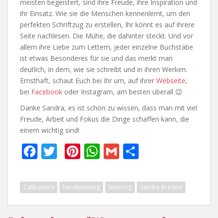
meisten begeistert, sind ihre Freude, ihre Inspiration und
ihr Einsatz. Wie sie die Menschen kennenlernt, um den
perfekten Schriftzug zu erstellen, Ihr könnt es auf ihrere
Seite nachlesen. Die Mühe, die dahinter steckt. Und vor
allem ihre Liebe zum Lettern, jeder einzelne Buchstabe
ist etwas Besonderes für sie und das merkt man
deutlich, in dem, wie sie schreibt und in ihren Werken.
Ernsthaft, schaut Euch bei Ihr um, auf ihrer
Webseite
,
bei
Facebook
oder Instagram, am besten überall 😉
Danke Sandra, es ist schön zu wissen, dass man mit viel
Freude, Arbeit und Fokus die Dinge schaffen kann, die
einem wichtig sind!
F
T
Pi
W
G
T
ac
w
nt
h
m
ei
e
itt
er
at
ai
le
CalliLetters
handlettering
lettering
Sandra Brezina
b
er
e
s
l
n
o
st
A