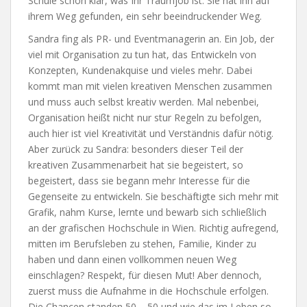
Schule schon klar, was Ihr Traumjob ist. Sie hat ihn auf
ihrem Weg gefunden, ein sehr beeindruckender Weg.
Sandra fing als PR- und Eventmanagerin an. Ein Job, der
viel mit Organisation zu tun hat, das Entwickeln von
Konzepten, Kundenakquise und vieles mehr. Dabei
kommt man mit vielen kreativen Menschen zusammen
und muss auch selbst kreativ werden. Mal nebenbei,
Organisation heißt nicht nur stur Regeln zu befolgen,
auch hier ist viel Kreativität und Verständnis dafür nötig.
Aber zurück zu Sandra: besonders dieser Teil der
kreativen Zusammenarbeit hat sie begeistert, so
begeistert, dass sie begann mehr Interesse für die
Gegenseite zu entwickeln. Sie beschäftigte sich mehr mit
Grafik, nahm Kurse, lernte und bewarb sich schließlich
an der grafischen Hochschule in Wien. Richtig aufregend,
mitten im Berufsleben zu stehen, Familie, Kinder zu
haben und dann einen vollkommen neuen Weg
einschlagen? Respekt, für diesen Mut! Aber dennoch,
zuerst muss die Aufnahme in die Hochschule erfolgen.
Die Chancen standen 50 – 50 und wie das im Leben so