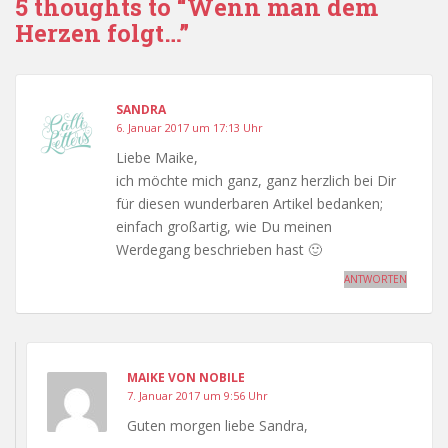
5 thoughts to “Wenn man dem
o
p
Herzen folgt…”
k
p
SANDRA
6. Januar 2017 um 17:13 Uhr
Liebe Maike,
ich möchte mich ganz, ganz herzlich bei Dir
für diesen wunderbaren Artikel bedanken;
einfach großartig, wie Du meinen
Werdegang beschrieben hast 🙂
ANTWORTEN
MAIKE VON NOBILE
7. Januar 2017 um 9:56 Uhr
Guten morgen liebe Sandra,