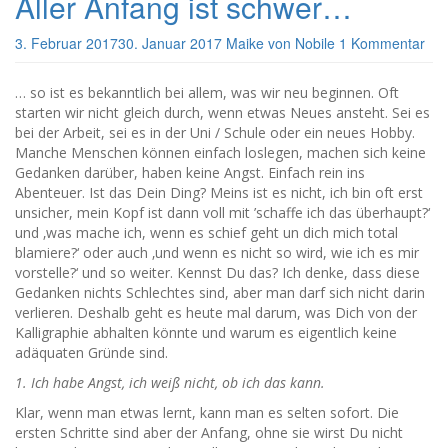
Aller Anfang ist schwer…
3. Februar 2017
30. Januar 2017
Maike von Nobile
1 Kommentar
… so ist es bekanntlich bei allem, was wir neu beginnen. Oft
starten wir nicht gleich durch, wenn etwas Neues ansteht. Sei es
bei der Arbeit, sei es in der Uni / Schule oder ein neues Hobby.
Manche Menschen können einfach loslegen, machen sich keine
Gedanken darüber, haben keine Angst. Einfach rein ins
Abenteuer. Ist das Dein Ding? Meins ist es nicht, ich bin oft erst
unsicher, mein Kopf ist dann voll mit ’schaffe ich das überhaupt?‘
und ‚was mache ich, wenn es schief geht un dich mich total
blamiere?‘ oder auch ‚und wenn es nicht so wird, wie ich es mir
vorstelle?‘ und so weiter. Kennst Du das? Ich denke, dass diese
Gedanken nichts Schlechtes sind, aber man darf sich nicht darin
verlieren. Deshalb geht es heute mal darum, was Dich von der
Kalligraphie abhalten könnte und warum es eigentlich keine
adäquaten Gründe sind.
1. Ich habe Angst, ich weiß nicht, ob ich das kann.
Klar, wenn man etwas lernt, kann man es selten sofort. Die
ersten Schritte sind aber der Anfang, ohne sie wirst Du nicht