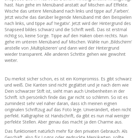
hast. Nun gehe im Menüband anstatt auf Mischen auf Effekte.
Wische das untere Menüband nach links und tippe auf ‚Farben‘.
Jetzt wische das darüber liegende Menüband mit den Beispielen
nach links, und tippe auf ’negativ‘. Jetzt wird der Hintergrund des
Snapseed bildes schwarz und die Schrift weiß. Das ist erstmal
richtig so, keine Sorge. Tippe auf den Haken oben rechts. Nun
gehe im unteren Menüband auf Mischen. Wähle nun ‚Bildschirm‘
anstelle von ‚Multiplizieren‘ und dann wird der Hintergrund
wieder transparent. Alle anderen Schritte gehen wie gewohnt
weiter.
Du merkst sicher schon, es ist ein Kompromiss. Es gibt schwarz
und weiß. Die Kanten sind nicht geglättet und je nach dem wie
Dein schwarzer Stift ist, sieht man auch Unebenheiten in der
Schrift. Ich persönlich finde das gar nicht so schlimm. So ist es
zumindest sehr viel näher daran, dass ich meinen eignen
originalen Schriftzug auf das Foto lege. Unverändert, eben nicht
perfekt. Kalligraphie ist Handschrift, da gibt es nun mal weniger
perfekte Stellen. Aber genau das macht ja den Charme aus.
Das funktioniert natürlich mehr für den privaten Gebrauch. Als
Geschäft, also für Logos oder gedruckte Menükarten, sollte