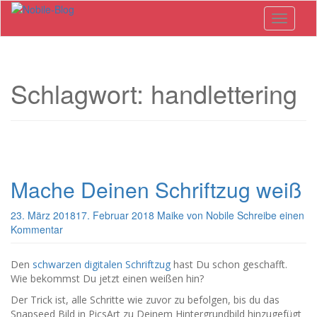
Skip
Toggle n
to
main
content
Schlagwort: handlettering
Mache Deinen Schriftzug weiß
23. März 2018
17. Februar 2018
Maike von Nobile
Schreibe einen
Kommentar
Den
schwarzen digitalen Schriftzug
hast Du schon geschafft.
Wie bekommst Du jetzt einen weißen hin?
Der Trick ist, alle Schritte wie zuvor zu befolgen, bis du das
Snapseed Bild in PicsArt zu Deinem Hintergrundbild hinzugefügt