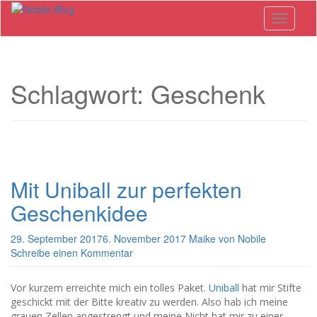
Skip
Toggle n
to
main
content
Schlagwort: Geschenk
Mit Uniball zur perfekten
Geschenkidee
29. September 2017
6. November 2017
Maike von Nobile
Schreibe einen Kommentar
Vor kurzem erreichte mich ein tolles Paket.
Uniball
hat mir Stifte
geschickt mit der Bitte kreativ zu werden. Also hab ich meine
grauen Zellen angestrengt und meine Nicht hat mir zu einer