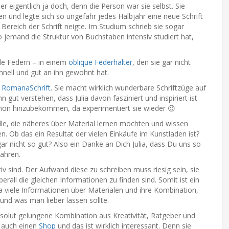
er eigentlich ja doch, denn die Person war sie selbst. Sie
ten und legte sich so ungefähr jedes Halbjahr eine neue Schrift
 Bereich der Schrift neigte. Im Studium schrieb sie sogar
 jemand die Struktur von Buchstaben intensiv studiert hat,
ble Federn – in einem
oblique Federhalter
, den sie gar nicht
hnell und gut an ihn gewöhnt hat.
n
RomanaSchrift
. Sie macht wirklich wunderbare Schriftzüge auf
 gut verstehen, dass Julia davon fasziniert und inspiriert ist
chön hinzubekommen, da experimentiert sie wieder 😉
lle, die näheres über Material lernen möchten und wissen
. Ob das ein Resultat der vielen Einkäufe im Kunstladen ist?
ar nicht so gut? Also ein Danke an Dich Julia, dass Du uns so
wahren.
mativ sind. Der Aufwand diese zu schreiben muss riesig sein, sie
rall die gleichen Informationen zu finden sind. Somit ist ein
ia viele Informationen über Materialen und ihre Kombination,
und was man lieber lassen sollte.
absolut gelungene Kombination aus Kreativität, Ratgeber und
at auch einen
Shop
und das ist wirklich interessant. Denn sie