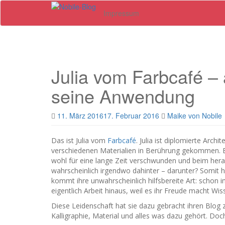
Skip
Impressum
to
main
content
Julia vom Farbcafé – 
seine Anwendung
11. März 2016
17. Februar 2016
Maike von Nobile
Das ist Julia vom
Farbcafé
. Julia ist diplomierte Arch
verschiedenen Materialien in Berührung gekommen. 
wohl für eine lange Zeit verschwunden und beim he
wahrscheinlich irgendwo dahinter – darunter? Somit h
kommt ihre unwahrscheinlich hilfsbereite Art: schon i
eigentlich Arbeit hinaus, weil es ihr Freude macht Wis
Diese Leidenschaft hat sie dazu gebracht ihren Blog zu
Kalligraphie, Material und alles was dazu gehört. Doch