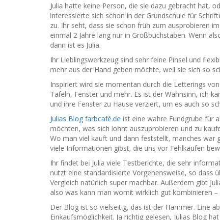
Julia hatte keine Person, die sie dazu gebracht hat, od
interessierte sich schon in der Grundschule für Schrif
zu. Ihr seht, dass sie schon früh zum ausprobieren im
einmal 2 Jahre lang nur in Großbuchstaben. Wenn also
dann ist es Julia.
Ihr Lieblingswerkzeug sind sehr feine Pinsel und flexi
mehr aus der Hand geben möchte, weil sie sich so sc
Inspiriert wird sie momentan durch die Letterings vo
Tafeln, Fenster und mehr. Es ist der Wahnsinn, ich kann
und ihre Fenster zu Hause verziert, um es auch so s
Julias Blog farbcafé.de
ist eine wahre Fundgrube für a
möchten, was sich lohnt auszuprobieren und zu kaufen
Wo man viel kauft und dann feststellt, manches war g
viele Informationen gibst, die uns vor Fehlkäufen be
Ihr findet bei Julia viele Testberichte, die sehr infor
nutzt eine standardisierte Vorgehensweise, so dass übe
Vergleich natürlich super machbar. Außerdem gibt Jul
also was kann man womit wirklich gut kombinieren – 
Der Blog ist so vielseitig, das ist der Hammer. Eine 
Einkaufsmöglichkeit. Ja richtig gelesen, Julias Blog h