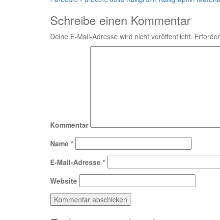
Teilen
Schreibe einen Kommentar
Deine E-Mail-Adresse wird nicht veröffentlicht.
Erforder
Kommentar
Name
*
E-Mail-Adresse
*
Website