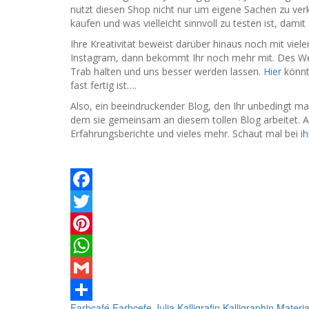
nutzt diesen Shop nicht nur um eigene Sachen zu ve
kaufen und was vielleicht sinnvoll zu testen ist, dami
Ihre Kreativität beweist darüber hinaus noch mit vielen
Instagram, dann bekommt Ihr noch mehr mit. Des Weite
Trab halten und uns besser werden lassen.
Hier
könnt
fast fertig ist….
Also, ein beeindruckender Blog, den Ihr unbedingt m
dem sie gemeinsam an diesem tollen Blog arbeitet. Au
Erfahrungsberichte und vieles mehr. Schaut mal bei
i
Facebook
Twitter
Pinterest
WhatsApp
Gmail
Farbcafé
Farbcefe
Julia
Kalligrafin
Kalligraphin
Materia