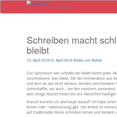
Skip
Impressum
to
main
content
Schreiben macht schla
bleibt
19. April 2016
15. April 2016
Maike von Nobile
Das Sprichwort wer schreibt der bleibt kennt jeder. A
Geschriebene, was bleibt. Mit der Kombination aus 
und dem an das Wort denken, werden verschiedene Tei
Gehirnhälfte, wo auch – bei den meistens zumindest –
aber einige Muster treten bei uns Menschen häufiger 
Warum komme ich überhaupt darauf? Ich habe eine
lernen oder Tabletnutzung gibt. Der Artikel ist intere
auf traditionelle Weise schreiben lernen und Kindern, 