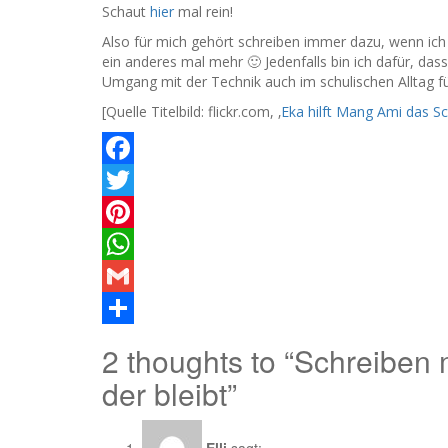
Schaut
hier
mal rein!
Also für mich gehört schreiben immer dazu, wenn ich
ein anderes mal mehr 🙂 Jedenfalls bin ich dafür, da
Umgang mit der Technik auch im schulischen Alltag fü
[Quelle Titelbild: flickr.com, ‚
Eka hilft Mang Ami das Sc
Facebook
Twitter
Pinterest
WhatsApp
Gmail
Teilen
2 thoughts to “Schreiben 
der bleibt”
Elli
sagt: