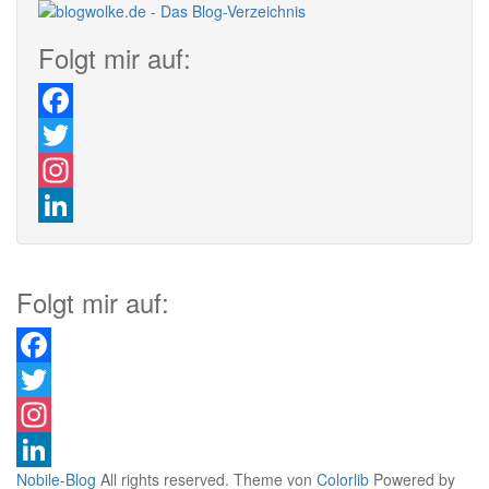
Folgt mir auf:
Facebook
Twitter
Instagram
LinkedIn
Folgt mir auf:
Facebook
Twitter
Instagram
Nobile-Blog
All rights reserved. Theme von
Colorlib
Powered by
LinkedIn