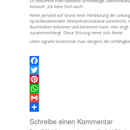
So bekommt man teilweise unfreiwillige Liebeserklärung
Antwort: ‚Ich liebe Dich auch‘.
Wenn jemand auf Grund einer Hirnblutung die Leitun
Sprachkodierenden Interpretationskanal unterbricht, i
Buchstaben erkennen und benennen kann. Hier zeigt s
zusammenhängt. Diese Störung nennt sich Alexie.
Unter Agrafie bezeichnet man übrigens die Unfähigkei
Facebook
Twitter
Pinterest
WhatsApp
Gmail
Teilen
Schreibe einen Kommentar