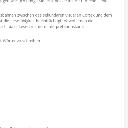
en wie: ‚Ich bringe Sie jetzt besser ins Bett, meine Liebe‘
gsbahnen zwischen des sekundären visuellen Cortex und dem
st die Lesefähigkeit beeinträchtigt, obwohl man die
ich, dass Lesen mit dem Interpretationskanal
t Wörter zu schreiben.