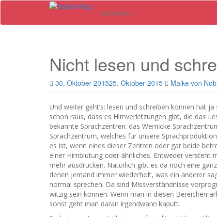
Skip
Impressum
to
main
content
Nicht lesen und sch
30. Oktober 2015
25. Oktober 2015
Maike von Nobi
Und weiter geht’s: lesen und schreiben können hat ja
schon raus, dass es Hirnverletzungen gibt, die das L
bekannte Sprachzentren: das Wernicke Sprachzentrum
Sprachzentrum, welches für unsere Sprachproduktion ve
es ist, wenn eines dieser Zentren oder gar beide bet
einer Hirnblutung oder ähnliches. Entweder versteht 
mehr ausdrücken. Natürlich gibt es da noch eine gan
denen jemand immer wiederholt, was ein anderer sag
normal sprechen. Da sind Missverständnisse vorprog
witzig sein können. Wenn man in diesen Bereichen ar
sonst geht man daran irgendwann kaputt.