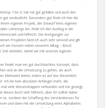
orkshop 7 bis 9, hat mit gut gefallen und auch den
 gut verdeutlicht. Besonders gut finde ich hier die
ihrem eigenen Projekt, der Entwurf ihres eigenen
talen Letterings bin, finde ich den Ausflug in die
teressant und hilfreich. Die Anregungen zur
denen Projekten fand ich auch sehr sinnvoll und gilt
uch wir müssen neben unserem Alltag – Beruf,
 Zeit einteilen, damit wir mit unseren eigenen
, hier findet man ein gut durchdachtes Konzept, dass
tehen und an die Umsetzung zu gehen, als auch
ßen Mehrwert bietet, indem es auf das Wesentlich
er. Ich bin kein absoluter Anfänger mehr, die
mal viele Wissenshappen verbunden und mir gezeigt,
st dieses Buch sehr hilfreich, aber Ihr solltet dabei
 ist, sondern die Schaffung des Verständnisses für
 lesen und dann mit der Umsetzung eines Alphabetes