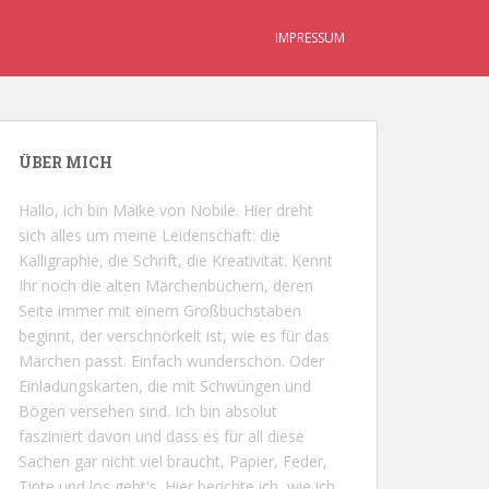
IMPRESSUM
ÜBER MICH
Hallo, ich bin Maike von Nobile. Hier dreht
sich alles um meine Leidenschaft: die
Kalligraphie, die Schrift, die Kreativität. Kennt
Ihr noch die alten Märchenbüchern, deren
Seite immer mit einem Großbuchstaben
beginnt, der verschnörkelt ist, wie es für das
Märchen passt. Einfach wunderschön. Oder
Einladungskarten, die mit Schwüngen und
Bögen versehen sind. Ich bin absolut
fasziniert davon und dass es für all diese
Sachen gar nicht viel braucht, Papier, Feder,
Tinte und los geht's. Hier berichte ich, wie ich