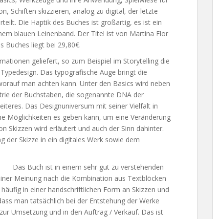
 Schiften skizzieren, analog zu digital, der letzte
teilt. Die Haptik des Buches ist großartig, es ist ein
nem blauen Leinenband. Der Titel ist von Martina Flor
es Buches liegt bei 29,80€.
mationen geliefert,
so zum Beispiel im Storytelling die
 Typedesign. Das typografische Auge bringt die
worauf man achten kann. Unter den Basics wird neben
trie der Buchstaben, die sogenannte DNA der
iteres. Das Designuniversum mit seiner Vielfalt in
lche Möglichkeiten es geben kann, um eine Veränderung
on Skizzen wird erläutert und auch der Sinn dahinter.
g der Skizze in ein digitales Werk sowie dem
Das Buch ist in einem sehr gut zu verstehenden
einer Meinung nach die Kombination aus Textblöcken
häufig in einer handschriftlichen Form an Skizzen und
dass man tatsächlich bei der Entstehung der Werke
zur Umsetzung und in den Auftrag / Verkauf. Das ist