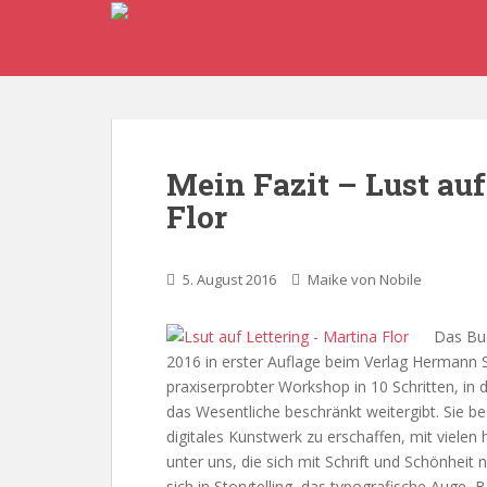
S
k
i
p
t
o
m
Mein Fazit – Lust au
a
Flor
i
n
c
5. August 2016
Maike von Nobile
o
n
t
Das Buc
e
2016 in erster Auflage beim Verlag Hermann S
n
praxiserprobter Workshop in 10 Schritten, in 
t
das Wesentliche beschränkt weitergibt. Sie be
digitales Kunstwerk zu erschaffen, mit vielen h
unter uns, die sich mit Schrift und Schönheit
sich in Storytelling, das typografische Auge,