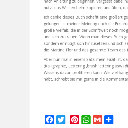
nach Anleitung zu beginnen. Vergesst dabei nu
nutzt das Wissen beim kopieren und üben, dami
Ich denke dieses Buch schafft eine großartig
gelungen ist meiner Meinung nach die Erkläru
große Vielfalt, die in der Schriftwelt noch mö
und sich zu trauen. Wenn man dieses Buch gel
sondern ermutigt sich hinzusetzen und sich se
die Martina Flor und das gesamte Team des P
Aber nun mal in einem Satz: mein Fazit ist, das
(Kalligraphie, Lettering ,brush lettering usw
Wissens davon profitieren kann. Wie viel häng
habt, schreibt sie mir gerne in die Kommentar
F
T
Pi
W
G
T