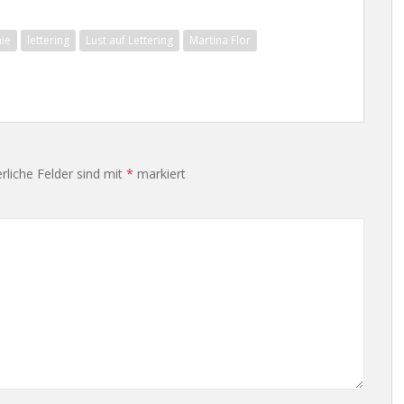
hie
lettering
Lust auf Lettering
Martina Flor
rliche Felder sind mit
*
markiert