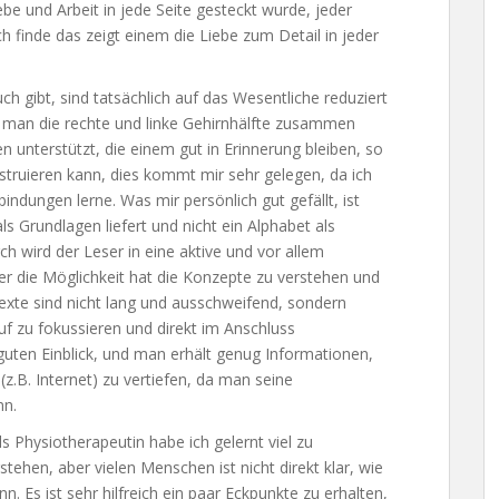
be und Arbeit in jede Seite gesteckt wurde, jeder
h finde das zeigt einem die Liebe zum Detail in jeder
ch gibt, sind tatsächlich auf das Wesentliche reduziert
s man die rechte und linke Gehirnhälfte zusammen
 unterstützt, die einem gut in Erinnerung bleiben, so
truieren kann, dies kommt mir sehr gelegen, da ich
bindungen lerne. Was mir persönlich gut gefällt, ist
 Grundlagen liefert und nicht ein Alphabet als
ch wird der Leser in eine aktive und vor allem
 er die Möglichkeit hat die Konzepte zu verstehen und
exte sind nicht lang und ausschweifend, sondern
 zu fokussieren und direkt im Anschluss
uten Einblick, und man erhält genug Informationen,
(z.B. Internet) zu vertiefen, da man seine
nn.
Physiotherapeutin habe ich gelernt viel zu
tehen, aber vielen Menschen ist nicht direkt klar, wie
 Es ist sehr hilfreich ein paar Eckpunkte zu erhalten,