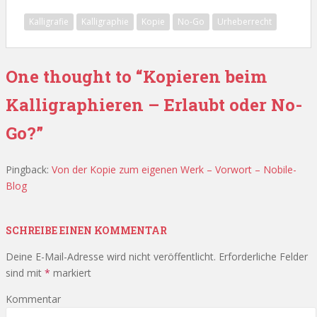
e
itt
er
at
ai
le
Kalligrafie
Kalligraphie
Kopie
No-Go
Urheberrecht
b
er
e
s
l
n
o
st
A
One thought to “Kopieren beim
o
p
k
p
Kalligraphieren – Erlaubt oder No-
Go?”
Pingback:
Von der Kopie zum eigenen Werk – Vorwort – Nobile-
Blog
SCHREIBE EINEN KOMMENTAR
Deine E-Mail-Adresse wird nicht veröffentlicht.
Erforderliche Felder
sind mit
*
markiert
Kommentar