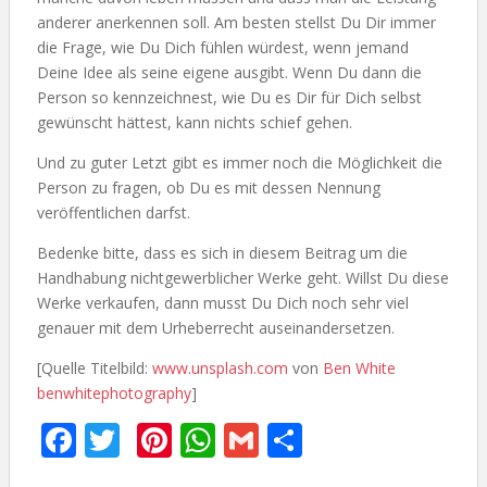
anderer anerkennen soll. Am besten stellst Du Dir immer
die Frage, wie Du Dich fühlen würdest, wenn jemand
Deine Idee als seine eigene ausgibt. Wenn Du dann die
Person so kennzeichnest, wie Du es Dir für Dich selbst
gewünscht hättest, kann nichts schief gehen.
Und zu guter Letzt gibt es immer noch die Möglichkeit die
Person zu fragen, ob Du es mit dessen Nennung
veröffentlichen darfst.
Bedenke bitte, dass es sich in diesem Beitrag um die
Handhabung nichtgewerblicher Werke geht. Willst Du diese
Werke verkaufen, dann musst Du Dich noch sehr viel
genauer mit dem Urheberrecht auseinandersetzen.
[Quelle Titelbild:
www.unsplash.com
von
Ben White
benwhitephotography
]
F
T
Pi
W
G
T
ac
w
nt
h
m
ei