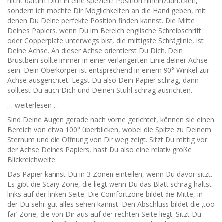
nicht darum Dich in eine spezielle Position hineinzudrücken,
sondern ich möchte Dir Möglichkeiten an die Hand geben, mit
denen Du Deine perfekte Position finden kannst. Die Mitte
Deines Papiers, wenn Du im Bereich englische Schreibschrift
oder Copperplate unterwegs bist, die mittigste Schräglinie, ist
Deine Achse. An dieser Achse orientierst Du Dich. Dein
Brustbein sollte immer in einer verlängerten Linie deiner Achse
sein. Dein Oberkörper ist entsprechend in einem 90° Winkel zur
Achse ausgerichtet. Legst Du also Dein Papier schräg, dann
solltest Du auch Dich und Deinen Stuhl schräg ausrichten.
… weiterlesen …
Sind Deine Augen gerade nach vorne gerichtet, können sie einen
Bereich von etwa 100° überblicken, wobei die Spitze zu Deinem
Sternum und die Öffnung von Dir weg zeigt. Sitzt Du mittig vor
der Achse Deines Papiers, hast Du also eine relativ große
Blickreichweite.
Das Papier kannst Du in 3 Zonen einteilen, wenn Du davor sitzt.
Es gibt die Scary Zone, die liegt wenn Du das Blatt schräg hältst
links auf der linken Seite. Die Comfortzone bildet die Mitte, in
der Du sehr gut alles sehen kannst. Den Abschluss bildet die ‚too
far‘ Zone, die von Dir aus auf der rechten Seite liegt. Sitzt Du